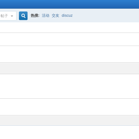
热搜:
活动
交友
discuz
帖子
搜
索