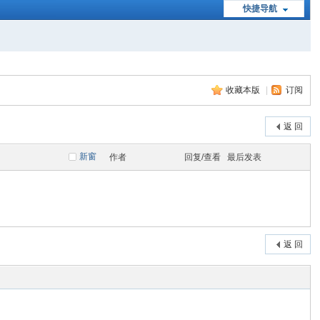
快捷导航
收藏本版
|
订阅
返 回
新窗
作者
回复/查看
最后发表
返 回